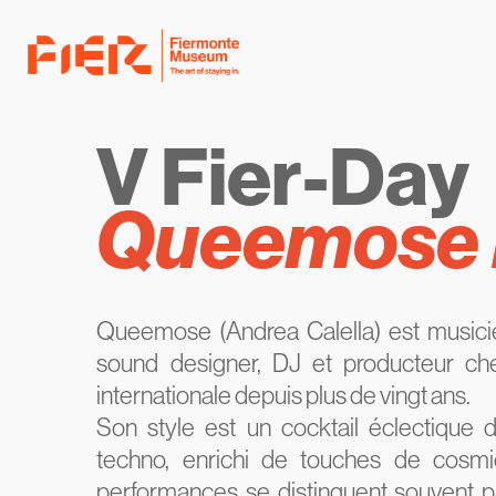
V Fier-Day
Queemose 
Queemose (Andrea Calella) est musicien
sound designer, DJ et producteur che
internationale depuis plus de vingt ans.
Son style est un cocktail éclectique 
techno, enrichi de touches de cosmi
performances se distinguent souvent pa