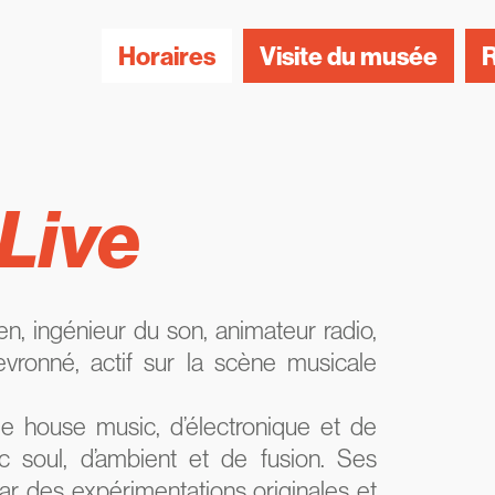
Horaires
Visite du musée
R
Live
, ingénieur du son, animateur radio,
vronné, actif sur la scène musicale
de house music, d’électronique et de
c soul, d’ambient et de fusion. Ses
r des expérimentations originales et