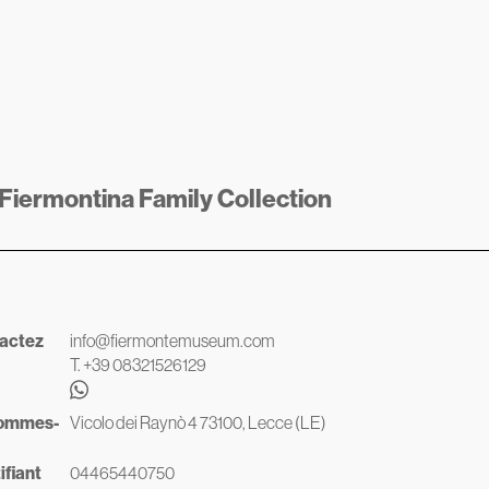
 Fiermontina Family Collection
actez
info@fiermontemuseum.com
T. +39 08321526129
ommes-
Vicolo dei Raynò 4 73100, Lecce (LE)
ifiant
04465440750