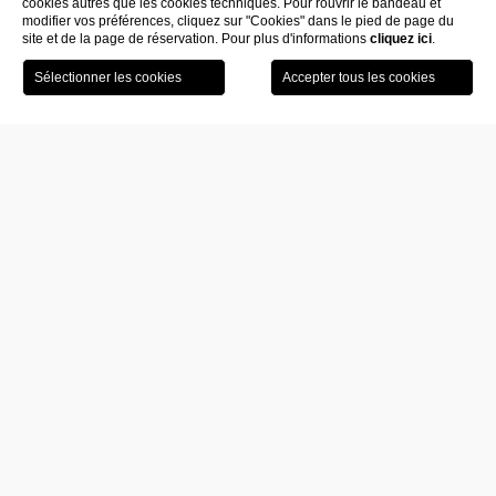
cookies autres que les cookies techniques. Pour rouvrir le bandeau et
modifier vos préférences, cliquez sur "Cookies" dans le pied de page du
site et de la page de réservation. Pour plus d'informations
cliquez ici
.
Réservez
Visite du
SCROLL TO EXPLORE
votre
musée
chambre
Les services
du Fiermonte Museum
Arrivée / Départ
Arrivée à partir de 15h30
Départ avant 11h00
Services inclus
Parking privé gratuit avec service voiturier, réservé aux clients
résidents