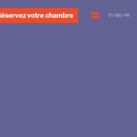
éservez votre chambre
IT
EN
FR