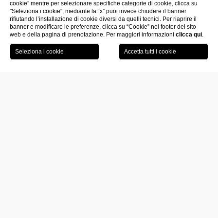
cookie” mentre per selezionare specifiche categorie di cookie, clicca su
"Seleziona i cookie"; mediante la “x” puoi invece chiudere il banner
rifiutando l’installazione di cookie diversi da quelli tecnici. Per riaprire il
banner e modificare le preferenze, clicca su “Cookie” nel footer del sito
web e della pagina di prenotazione. Per maggiori informazioni
clicca qui
.
Visita il
Prenota la
museo
tua camera
Una notte al museo
in
Puglia
è una delle esperienze che può
regalare il
Fiermonte Museum
, l’
Art Hotel situato nel centro
storico di Lecce
, in Vicolo dei Raynò.
Lo spazio dedicato all’arte e ideato da Antonia Yasmin Filali e Fouad
Giacomo, infatti, non è solo una struttura dove ammirare opere d’arte.
Fiermonte Museum è anche un luogo dove pernottare rilassandosi
all’interno di suite dallo spirito contemporaneo, capaci di fondere in
maniera impeccabile senso artistico e funzionalità tipica di una
struttura ricettiva.